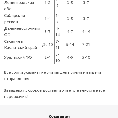
Ленинградская
1-2
3-5
3-7
7
обл.
Сибирский
1-
1-4
3-5
3-7
регион.
7
Дальневосточный
4-
3-7
4-7
4-14
ФО
14
Сахалин и
7-
До 10
5-14
7-21
Камчатский край
21
5-
Уральский ФО
2-4
4-6
5-10
10
Все сроки указаны, не считая дня приема и выдачи
отправления.
За задержку сроков доставки ответственность несет
перевозчик!
Компания